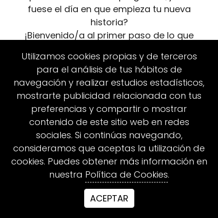
fuese el día en que empieza tu nueva
historia?
¡Bienvenido/a al primer paso de lo que
otros llaman imposible!
Utilizamos cookies propias y de terceros
Revisa tu email en la próxima hora.
para el análisis de tus hábitos de
navegación y realizar estudios estadísticos,
¿Preparado para dar el siguiente salto?
mostrarte publicidad relacionada con tus
preferencias y compartir o mostrar
contenido de este sitio web en redes
sociales. Si continúas navegando,
TÉRMINOS Y CONDICIONES
consideramos que aceptas la utilización de
POLITICAS DE COOKIES
POLÍTICA DE PRIVACIDAD
cookies. Puedes obtener más información en
AVISO LEGAL
nuestra
Política de Cookies
.
Copyright ©
ACEPTAR
2025