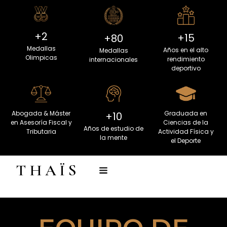
+2
+15
+80
Medallas
Años en el alto
Medallas
​​​​​​​Olimpicas
rendimiento
internacionales
deportivo
Abogada & Máster
Graduada en
+10
en Asesoría Fiscal y
Ciencias de la
Años de estudio de
Tributaria
Actividad Física y
la mente
el Deporte
T H A Ï S