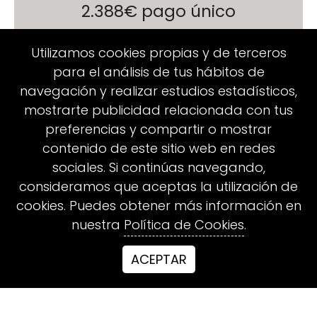
2.388€ pago único
Utilizamos cookies propias y de terceros
*Impuestos incluidos
para el análisis de tus hábitos de
RENOVAR MI PLAZA
navegación y realizar estudios estadísticos,
mostrarte publicidad relacionada con tus
💳
Compromiso Mensual
preferencias y compartir o mostrar
contenido de este sitio web en redes
🔒 Exclusivo para miembros activos
sociales. Si continúas navegando,
consideramos que aceptas la utilización de
199€
cookies. Puedes obtener más información en
​​​​​​​*Impuestos incluidos​​​​​​​
nuestra
Política de Cookies
.
ACEPTAR
*Impuestos incluidos
QUIERO FORMAR PARTE